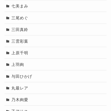
七美まみ
三尾めぐ
三田真鈴
三雲彩葉
上原千明
上羽絢
与田ひかげ
丸最レア
乃木絢愛