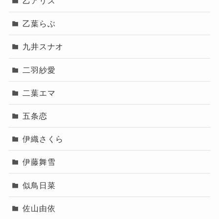
乙アリス
乙葉らぶ
九井スナオ
二羽紗愛
二葉エマ
五条恋
伊織さくら
伊藤舞雪
似鳥日菜
佐山由依