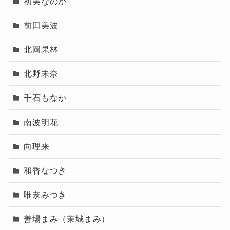
初美なのか
前田美波
北岡果林
北野未奈
千石もなか
南波明花
向理来
和香なつき
唯奈みつき
善場まみ（茉城まみ）